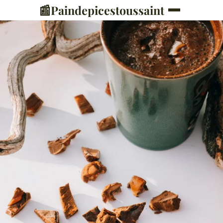
📰
Paindepicestoussaint