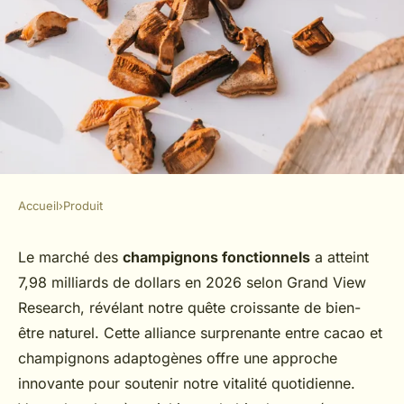
Accueil
›
Produit
PRODUIT
Le cacao aux champignons :
Le marché des
champignons fonctionnels
a atteint
7,98 milliards de dollars en 2026 selon Grand View
une boisson bien-être unique
Research, révélant notre quête croissante de bien-
être naturel. Cette alliance surprenante entre cacao et
Simon
•
20 février 2026
•
7 min de lecture
champignons adaptogènes offre une approche
innovante pour soutenir notre vitalité quotidienne.