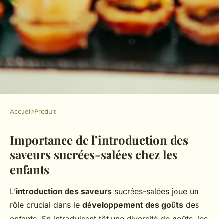
Accueil
›
Produit
PRODUIT
Importance de l’introduction des
Délices Doux-Salés :
saveurs sucrées-salées chez les
Comment Initier les Enfants
enfants
aux Saveurs Sucrées-Salées
L’
introduction des saveurs
sucrées-salées joue un
Simon
•
23 avril 2025
•
5 min de lecture
rôle crucial dans le
développement des goûts
des
enfants. En introduisant tôt une diversité de goûts, les