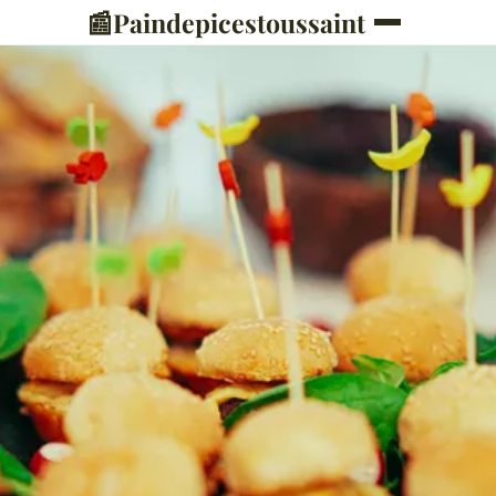
📰
Paindepicestoussaint