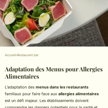
Accueil
›
Restaurant bar
RESTAURANT BAR
Adaptation des Menus pour Allergies
Restaurateurs Familiaux :
Alimentaires
Comment Ils Révolutionnent
Leur Menu Face aux Allergies
L’adaptation des
menus dans les restaurants
et Intolérances Alimentaires
familiaux pour faire face aux
allergies alimentaires
est un défi majeur. Les établissements doivent
Alexandre
•
23 avril 2025
•
6 min de lecture
comprendre les dangers potentiels pour la santé et