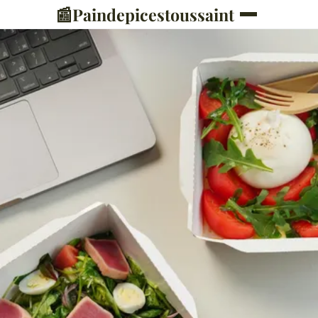
📰
Paindepicestoussaint