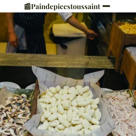
📰
Paindepicestoussaint