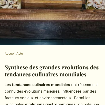
Accueil
›
Actu
ACTU
Synthèse des grandes évolutions des
Quelles sont les évolutions
tendances culinaires mondiales
actuelles des tendances
culinaires à travers le monde ?
Les
tendances culinaires mondiales
ont récemment
connu des évolutions majeures, influencées par des
Charles
•
23 avril 2025
•
5 min de lecture
facteurs sociaux et environnementaux. Parmi les
principales
évolutions gastronomiques
, on note une