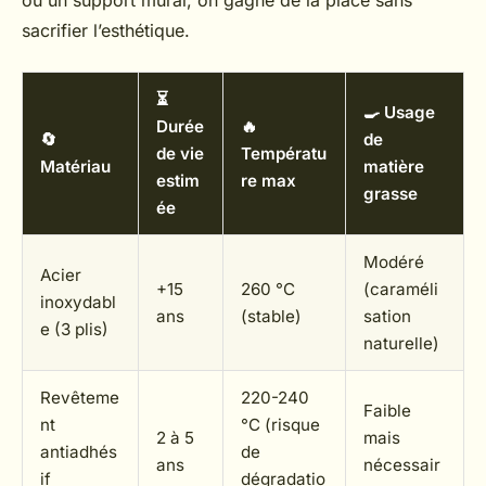
ou un support mural, on gagne de la place sans
sacrifier l’esthétique.
⏳
🍳 Usage
Durée
🔥
🔄
de
de vie
Températu
Matériau
matière
estim
re max
grasse
ée
Modéré
Acier
+15
260 °C
(caraméli
inoxydabl
ans
(stable)
sation
e (3 plis)
naturelle)
Revêteme
220-240
Faible
nt
°C (risque
2 à 5
mais
antiadhés
de
ans
nécessair
if
dégradatio