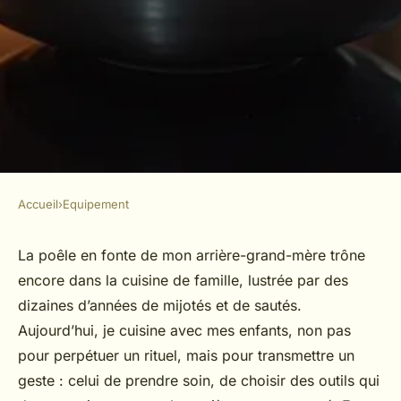
Accueil
›
Equipement
EQUIPEMENT
Pourquoi choisir un wok en
La poêle en fonte de mon arrière-grand-mère trône
encore dans la cuisine de famille, lustrée par des
inox pour cuisiner sainement ?
dizaines d’années de mijotés et de sautés.
Aujourd’hui, je cuisine avec mes enfants, non pas
Jean-Guillaume
•
22/05/2026 18:48
•
9 min de lecture
pour perpétuer un rituel, mais pour transmettre un
geste : celui de prendre soin, de choisir des outils qui