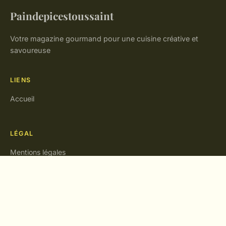
Paindepicestoussaint
Votre magazine gourmand pour une cuisine créative et
savoureuse
LIENS
Accueil
LÉGAL
Mentions légales
Contact
© 2026 Paindepicestoussaint. Tous droits réservés.