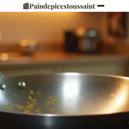
📰
Paindepicestoussaint